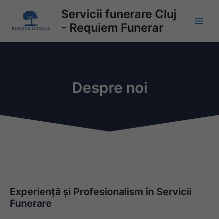
Skip
Main
Servicii funerare Cluj
to
- Requiem Funerar
Men
content
Despre noi
Experiență și Profesionalism în Servicii
Funerare