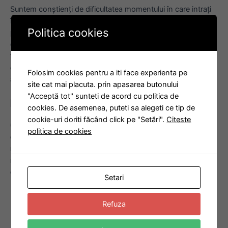
Suntem conștienți de dificultatea momentului în care intrați
în contact cu noi. Ne angajăm să fim alături de voi cu
Politica cookies
profesionalism, demnitate și respect, ajutându-vă să
depășiți această perioadă grea. Misiunea noastră este să
facem această tranziție cât mai umană și suportabilă,
oferindu-vă sprijinul necesar pentru a trece cu bine peste
Folosim cookies pentru a iti face experienta pe
aceste momente dificile.
site cat mai placuta. prin apasarea butonului
"Acceptă tot" sunteti de acord cu politica de
Recomandări și Recunoaștere
cookies. De asemenea, puteti sa alegeti ce tip de
cookie-uri doriti făcând click pe "Setări".
Citeste
Cu fiecare gest și cuvânt de mulțumire pe care le-am primit
politica de cookies
de la clienții noștri, ne simțim autentici și dedicați în meseria
noastră. Cartea noastră de vizită este reprezentată de
recomandările și mulțumirile clienților pentru serviciile oferite
de firma noastră.
Setari
Refuza