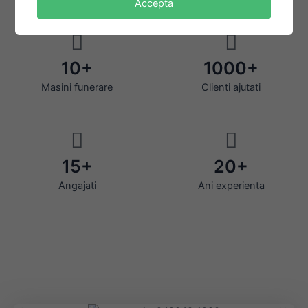
Accepta
10+
1000+
Masini funerare
Clienti ajutati
15+
20+
Angajati
Ani experienta