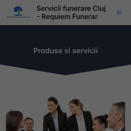
Skip
Main
Servicii funerare Cluj
to
- Requiem Funerar
Men
content
Produse si servicii