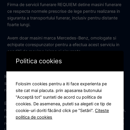
Firma de servicii funerare REQUIEM detine masini funerare
ce respecta normele prescrise de lege pentru realizarea in
siguranta a transportului funerar, inclusiv pentru distante
foarte lungi.
Avem doar masini marca Mercedes-Benz, omologate si
echipate corespunzator pentru a efectua acest serviciu in
conditii de maxima igiena si siguranta.
Politica cookies
Repatrierea decedatilor se efecueaza la cele mai inalte
standarde impuse de Uniunea Europeana, la cel mai bun
Folosim cookies pentru a iti face experienta pe
raport pret-calitate.
site cat mai placuta. prin apasarea butonului
"Acceptă tot" sunteti de acord cu politica de
Efectuam: repatrieri din Italia, repatrieri din Germania,
cookies. De asemenea, puteti sa alegeti ce tip de
repatrieri din Franta, repatrieri din Spania, repatrieri din Elvetia,
cookie-uri doriti făcând click pe "Setări".
Citeste
repatrieri din Anglia, repatrieri din Belgia, repatrieri din Olanda,
politica de cookies
repatrieri din Norvegia, repatrieri din Luxemburg, repatrieri din
Ungaria, repatrieri din Austria, repatrieri din Irlanda, repatrieri