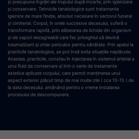
şi presupune îngrijiri ale trupului după moarte, prin igienizare
şi conservare. Tehnicile tanatologice sunt tratamente
igienice de mare fineţe, absolut necesare în sectorul funeral
şi cimiterial. Corpul, în orele succesive decesului, suferă o
transformare rapidă, prin eliberarea de lichide din organism
şi de vapori dezagreabili care fac priveghiul să devină
traumatizant şi chiar periculos pentru sănătate. Prin apelul la
practicile tanatologice, se pot însă evita situaţiile neplăcute.
Acestea, practicile, constau în injectarea în sistemul arterial a
unui fluid de conservare şi într-o serie de tratamente
estetice aplicate corpului, care permit menţinerea unui
aspect exterior plăcut timp de mai multe zile ( cca 10-15 ) de
la data decesului. amânând pentru o vreme instalarea
procesului de descompunere.