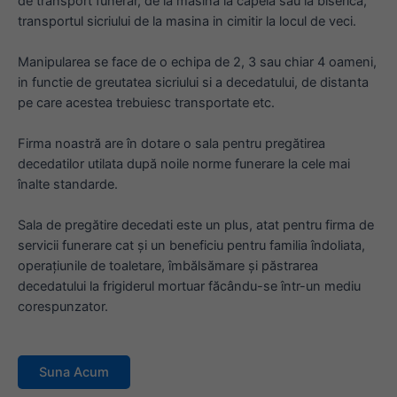
de transport funerar, de la masina la capela sau la biserica,
transportul sicriului de la masina in cimitir la locul de veci.
Manipularea se face de o echipa de 2, 3 sau chiar 4 oameni,
in functie de greutatea sicriului si a decedatului, de distanta
pe care acestea trebuiesc transportate etc.
Firma noastră are în dotare o sala pentru pregătirea
decedatilor utilata după noile norme funerare la cele mai
înalte standarde.
Sala de pregătire decedati este un plus, atat pentru firma de
servicii funerare cat și un beneficiu pentru familia îndoliata,
operațiunile de toaletare, îmbălsămare și păstrarea
decedatului la frigiderul mortuar făcându-se într-un mediu
corespunzator.
Suna Acum