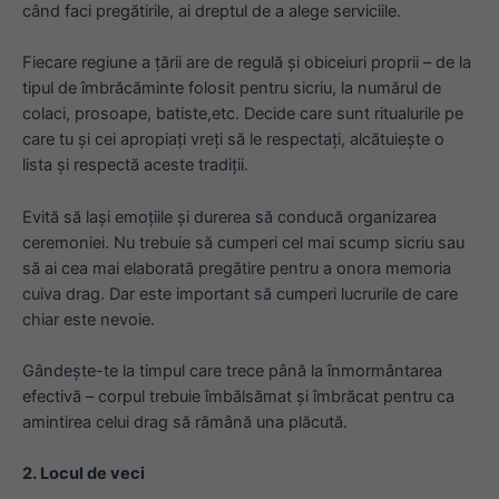
când faci pregătirile, ai dreptul de a alege serviciile.
Fiecare regiune a țării are de regulă și obiceiuri proprii – de la
tipul de îmbrăcăminte folosit pentru sicriu, la numărul de
colaci, prosoape, batiste,etc. Decide care sunt ritualurile pe
care tu și cei apropiați vreți să le respectați, alcătuiește o
lista și respectă aceste tradiții.
Evită să lași emoțiile și durerea să conducă organizarea
ceremoniei. Nu trebuie să cumperi cel mai scump sicriu sau
să ai cea mai elaborată pregătire pentru a onora memoria
cuiva drag. Dar este important să cumperi lucrurile de care
chiar este nevoie.
Gândește-te la timpul care trece până la înmormântarea
efectivă – corpul trebuie îmbălsămat și îmbrăcat pentru ca
amintirea celui drag să rămână una plăcută.
2. Locul de veci