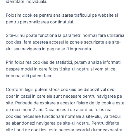
identitate individuala.
Folosim cookies pentru analizarea traficului pe website si
pentru personalizarea continutului.
Site-ul nu poate functiona la parametri normali fara utilizarea
cookies, fara acestea accesul la zonele securizate ale site-
ului sau navigarea in pagina ar fi ingreunata.
Cookies
Necesare
Aceste cookie-uri
Prin folosirea cookies de statistici, putem analiza informatii
nu sunt
despre modul in care folositi site-ul nostru si vom sti ce
opționale. Ele
imbunatatiri putem face.
sunt necesare
pentru ca site-
ul să funcționeze.
Conform legii, putem stoca cookies pe dispozitivul dvs,
doar in cazul in care ele sunt necesare pentru navigarea pe
site. Perioada de expirare a acestor fisiere de tip cookie este
Cookies de
de maximum 2 ani. Daca nu esti de acord cu folosirea
Statistica
cookies necesare functionarii normale a site-ului, va trebui
Cookies necesare
sa abandonezi navigarea pe site-ul nostru. Pentru diferite
pentru a îmbunătăți
funcționalitatea și
alte tipuri de cookies, este necesar acordul dumneavoastra.