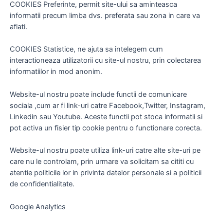
comportamentului
COOKIES Preferinte, permit site-ului sa aminteasca
tău în timp ce
informatii precum limba dvs. preferata sau zona in care va
vizitezi site-ul
aflati.
nostru, crești șansa
de a vedea conținut
și
COOKIES Statistice, ne ajuta sa intelegem cum
oferte personalizate.
interactioneaza utilizatorii cu site-ul nostru, prin colectarea
informatiilor in mod anonim.
Website-ul nostru poate include functii de comunicare
sociala ,cum ar fi link-uri catre Facebook,Twitter, Instagram,
Linkedin sau Youtube. Aceste functii pot stoca informatii si
pot activa un fisier tip cookie pentru o functionare corecta.
Website-ul nostru poate utiliza link-uri catre alte site-uri pe
care nu le controlam, prin urmare va solicitam sa cititi cu
atentie politicile lor in privinta datelor personale si a politicii
de confidentialitate.
Google Analytics