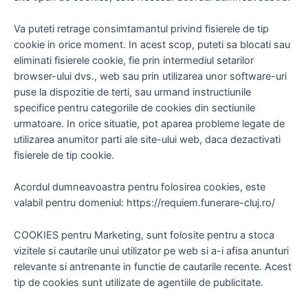
structura site-ului
web, pe baza
Va puteti retrage consimtamantul privind fisierele de tip
modului în care
acesta este utilizat.
cookie in orice moment. In acest scop, puteti sa blocati sau
eliminati fisierele cookie, fie prin intermediul setarilor
browser-ului dvs., web sau prin utilizarea unor software-uri
Cookies de
puse la dispozitie de terti, sau urmand instructiunile
experienta
specifice pentru categoriile de cookies din sectiunile
Necesare pentru ca
urmatoare. In orice situatie, pot aparea probleme legate de
site-ul nostru să
utilizarea anumitor parti ale site-ului web, daca dezactivati
funcționeze cât mai
bine posibil în
fisierele de tip cookie.
timpul vizitei tale.
Dacă refuzi aceste
Acordul dumneavoastra pentru folosirea cookies, este
cookie-uri, unele
funcționalități vor
valabil pentru domeniul: https://requiem.funerare-cluj.ro/
dispărea de pe site.
COOKIES pentru Marketing, sunt folosite pentru a stoca
vizitele si cautarile unui utilizator pe web si a-i afisa anunturi
Cookies de
relevante si antrenante in functie de cautarile recente. Acest
marketing
tip de cookies sunt utilizate de agentiile de publicitate.
Prin partajarea
intereselor și